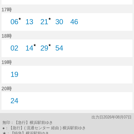
27分はつ
44分はつ
17時
★
★
06
13
21
30
46
6分はつ
13分はつ
21分はつ
30分はつ
46分はつ
18時
★
★
02
14
29
54
2分はつ
14分はつ
29分はつ
54分はつ
19時
19
19分はつ
20時
24
24分はつ
出力日2026年08月07日
無印：【急行】横浜駅前ゆき
●：【急行】( 流通センター 経由 ) 横浜駅前ゆき
★：【特急】横浜駅前ゆき