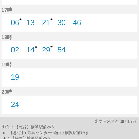
27分はつ
44分はつ
17時
★
★
06
13
21
30
46
6分はつ
13分はつ
21分はつ
30分はつ
46分はつ
18時
★
★
02
14
29
54
2分はつ
14分はつ
29分はつ
54分はつ
19時
19
19分はつ
20時
24
24分はつ
出力日2026年08月07日
無印：【急行】横浜駅前ゆき
●：【急行】( 流通センター 経由 ) 横浜駅前ゆき
★：【特急】横浜駅前ゆき