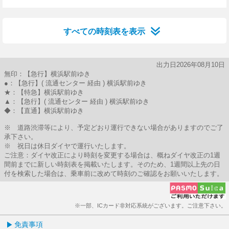
6分はつ
13分はつ
21分はつ
30分はつ
46分はつ
すべての時刻表を表示
出力日2026年08月10日
無印：【急行】横浜駅前ゆき
●：【急行】( 流通センター 経由 ) 横浜駅前ゆき
★：【特急】横浜駅前ゆき
▲：【急行】( 流通センター 経由 ) 横浜駅前ゆき
◆：【直通】横浜駅前ゆき
※ 道路渋滞等により、予定どおり運行できない場合がありますのでご了
承下さい。
※ 祝日は休日ダイヤで運行いたします。
ご注意：ダイヤ改正により時刻を変更する場合は、概ねダイヤ改正の1週
間前までに新しい時刻表を掲載いたします。そのため、1週間以上先の日
付を検索した場合は、乗車前に改めて時刻のご確認をお願いいたします。
※一部、ICカード非対応系統がございます。ご注意下さい。
免責事項