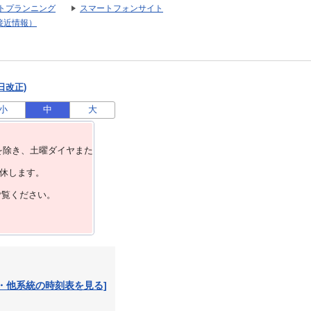
トプランニング
スマートフォンサイト
接近情報）
日改正)
小
中
大
を除き、⼟曜ダイヤまた
運休します。
ご覧ください。
・他系統の時刻表を見る]