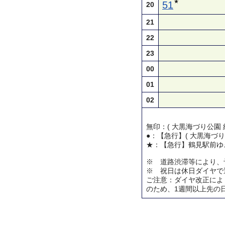
★
51
20
21
22
23
00
01
02
無印：( 大黒海づり公園 
●：【急行】( 大黒海づり
★：【急行】鶴見駅前ゆ
※ 道路渋滞等により、
※ 祝日は休日ダイヤで
ご注意：ダイヤ改正によ
のため、1週間以上先の