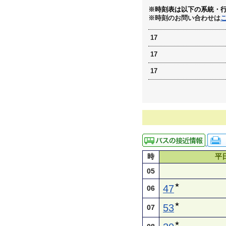
※時刻表は以下の系統・
※時刻のお問い合わせは
17
17
17
時
平
05
★
47
06
★
53
07
★