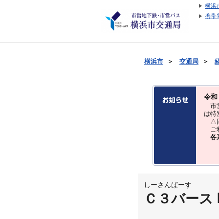
横浜
携帯
横浜市
＞
交通局
＞
令和
市営
は特
△国
ご利
各
しーさんばーす
Ｃ３バース