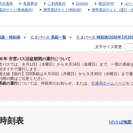
市交通局
免責事項
ご利用案内
English
横浜市HP
ルー
電話サイト(乗換案内)
携帯電話サイト(時刻表)
携帯電話サイト（運行・
経路・時刻表
＞
Ｃ３バース 系統一覧
＞
Ｃ３バース 時刻表(2026年3月28
文字サイズ変更
８年 市営バス旧盆期間の運行について
バスでは、８⽉12⽇（水曜日）から８⽉14⽇（金曜日）まで、⼀部の系統
別ダイヤで運⾏します。
大線【急行】329系統は８月10日（月曜日）から９月30日（水曜日）まで
用の際はご注意ください。
系統の運行
については、停留所のお知らせ、または、
交通局ホームページ
を
 時刻表
[のりば地図