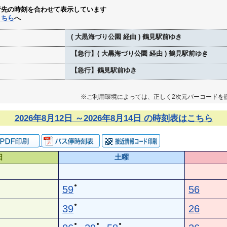
行先の時刻を合わせて表示しています
こちら
へ
( 大黒海づり公園 経由 ) 鶴見駅前ゆき
【急行】( 大黒海づり公園 経由 ) 鶴見駅前ゆき
【急行】鶴見駅前ゆき
※ご利用環境によっては、正しく2次元バーコードを
2026年8月12日 ～2026年8月14日 の時刻表はこちら
日
土曜
●
59
56
●
39
26
●
●
●