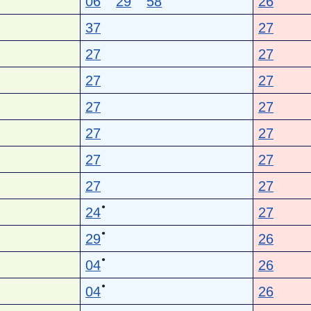
06
29
58
26
37
27
27
27
27
27
27
27
27
27
27
27
27
27
●
24
27
●
29
26
●
04
26
●
04
26