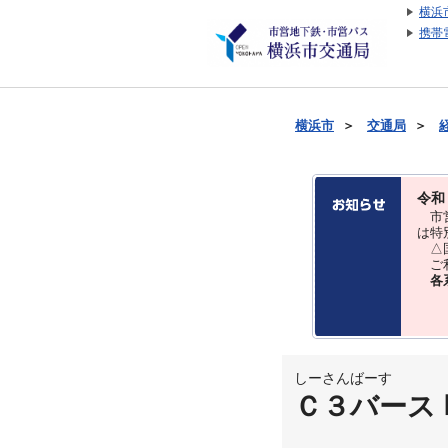
横浜
携帯
横浜市
＞
交通局
＞
令和
市営
は特
△国
ご利
各
しーさんばーす
Ｃ３バース