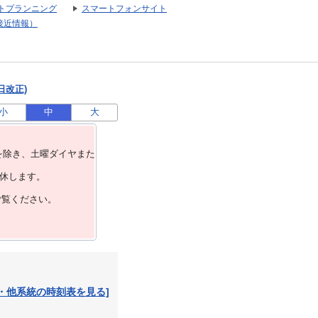
トプランニング
スマートフォンサイト
接近情報）
日改正)
小
中
大
を除き、⼟曜ダイヤまた
運休します。
ご覧ください。
・他系統の時刻表を見る]