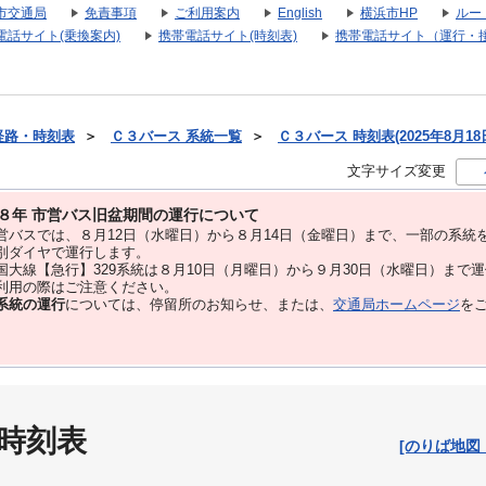
市交通局
免責事項
ご利用案内
English
横浜市HP
ルー
電話サイト(乗換案内)
携帯電話サイト(時刻表)
携帯電話サイト（運行・
経路・時刻表
＞
Ｃ３バース 系統一覧
＞
Ｃ３バース 時刻表(2025年8月18
文字サイズ変更
８年 市営バス旧盆期間の運行について
バスでは、８⽉12⽇（水曜日）から８⽉14⽇（金曜日）まで、⼀部の系統
別ダイヤで運⾏します。
大線【急行】329系統は８月10日（月曜日）から９月30日（水曜日）まで
用の際はご注意ください。
系統の運行
については、停留所のお知らせ、または、
交通局ホームページ
を
 時刻表
[のりば地図