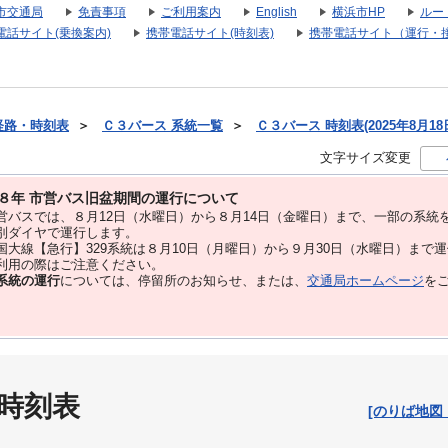
市交通局
免責事項
ご利用案内
English
横浜市HP
ルー
電話サイト(乗換案内)
携帯電話サイト(時刻表)
携帯電話サイト（運行・
経路・時刻表
＞
Ｃ３バース 系統一覧
＞
Ｃ３バース 時刻表(2025年8月18
文字サイズ変更
８年 市営バス旧盆期間の運行について
バスでは、８⽉12⽇（水曜日）から８⽉14⽇（金曜日）まで、⼀部の系統
別ダイヤで運⾏します。
大線【急行】329系統は８月10日（月曜日）から９月30日（水曜日）まで
用の際はご注意ください。
系統の運行
については、停留所のお知らせ、または、
交通局ホームページ
を
 時刻表
[のりば地図