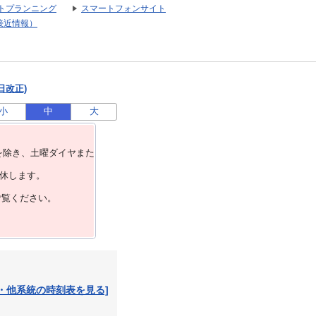
トプランニング
スマートフォンサイト
接近情報）
日改正)
小
中
大
を除き、⼟曜ダイヤまた
運休します。
ご覧ください。
・他系統の時刻表を見る]