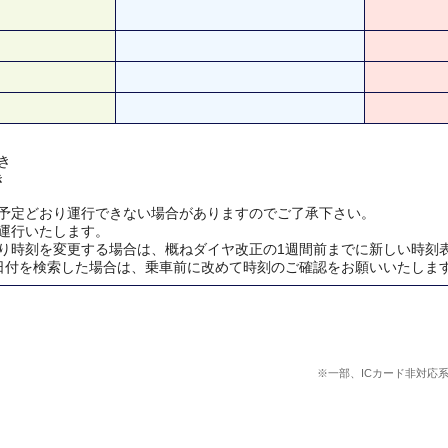
き
き
予定どおり運行できない場合がありますのでご了承下さい。
運行いたします。
り時刻を変更する場合は、概ねダイヤ改正の1週間前までに新しい時刻
日付を検索した場合は、乗車前に改めて時刻のご確認をお願いいたしま
※一部、ICカード非対応