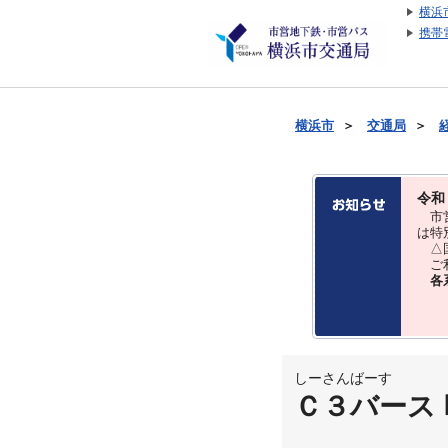
横浜
携帯
横浜市
＞
交通局
＞
令和
市営
は特
△国
ご利
各
しーさんばーす
Ｃ３バース