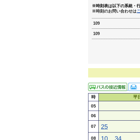
※時刻表は以下の系統・
※時刻のお問い合わせは
109
109
時
平
05
06
25
07
10
34
08