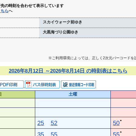
行先の時刻を合わせて表示しています
こちら
へ
スカイウォーク前ゆき
大黒海づり公園ゆき
※ご利用環境によっては、正しく2次元バーコードを
2026年8月12日 ～2026年8月14日 の時刻表はこちら
日
土曜
●
25
52
50
●
35
55
55