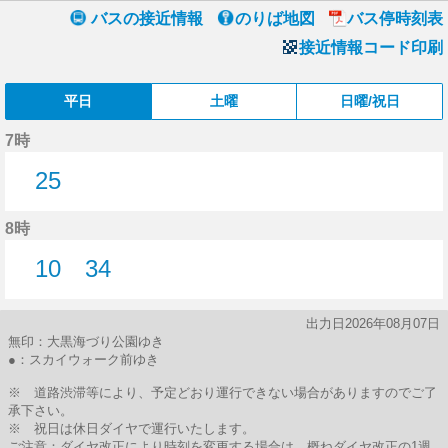
バスの接近情報
のりば地図
バス停時刻表
接近情報コード印刷
平日
土曜
日曜/祝日
7時
25
25分はつ
8時
10
34
10分はつ
34分はつ
出力日2026年08月07日
無印：大黒海づり公園ゆき
●：スカイウォーク前ゆき
※ 道路渋滞等により、予定どおり運行できない場合がありますのでご了
承下さい。
※ 祝日は休日ダイヤで運行いたします。
ご注意：ダイヤ改正により時刻を変更する場合は、概ねダイヤ改正の1週