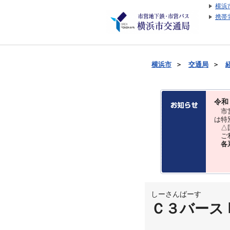
横浜
携帯
横浜市
＞
交通局
＞
令和
市営
は特
△国
ご利
各
しーさんばーす
Ｃ３バース