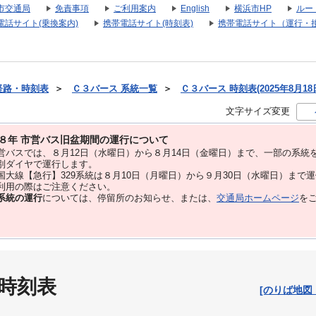
市交通局
免責事項
ご利用案内
English
横浜市HP
ルー
電話サイト(乗換案内)
携帯電話サイト(時刻表)
携帯電話サイト（運行・
経路・時刻表
＞
Ｃ３バース 系統一覧
＞
Ｃ３バース 時刻表(2025年8月18
文字サイズ変更
８年 市営バス旧盆期間の運行について
バスでは、８⽉12⽇（水曜日）から８⽉14⽇（金曜日）まで、⼀部の系統
別ダイヤで運⾏します。
大線【急行】329系統は８月10日（月曜日）から９月30日（水曜日）まで
用の際はご注意ください。
系統の運行
については、停留所のお知らせ、または、
交通局ホームページ
を
 時刻表
[のりば地図