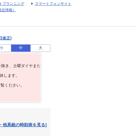
トプランニング
スマートフォンサイト
接近情報）
日改正)
小
中
大
を除き、⼟曜ダイヤまた
運休します。
ご覧ください。
・他系統の時刻表を見る]