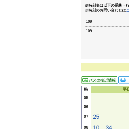
※時刻表は以下の系統・
※時刻のお問い合わせは
109
109
時
平
05
06
25
07
10
34
08