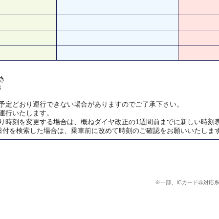
き
き
予定どおり運行できない場合がありますのでご了承下さい。
運行いたします。
り時刻を変更する場合は、概ねダイヤ改正の1週間前までに新しい時刻
日付を検索した場合は、乗車前に改めて時刻のご確認をお願いいたしま
※一部、ICカード非対応