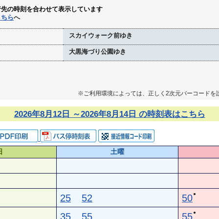
行先の時刻を合わせて表示しています
こちら
へ
スカイウォーク前ゆき
大黒海づり公園ゆき
※ご利用環境によっては、正しく2次元バーコードを
2026年8月12日 ～2026年8月14日 の時刻表はこちら
日
土曜
●
25
52
50
●
35
55
55