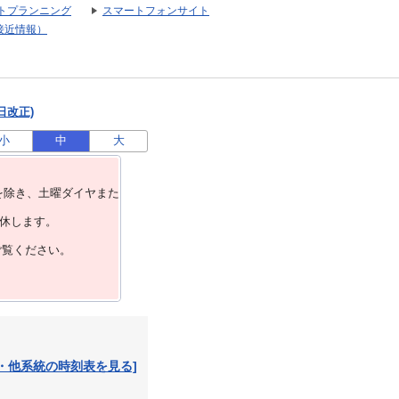
トプランニング
スマートフォンサイト
接近情報）
日改正)
小
中
大
を除き、⼟曜ダイヤまた
運休します。
ご覧ください。
・他系統の時刻表を見る]