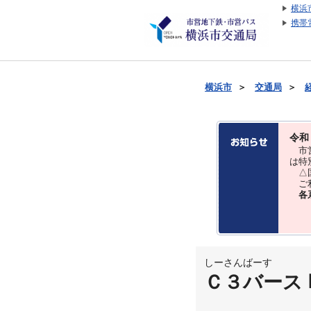
横浜
携帯
横浜市
＞
交通局
＞
令和
市営
は特
△国
ご利
各
しーさんばーす
Ｃ３バース