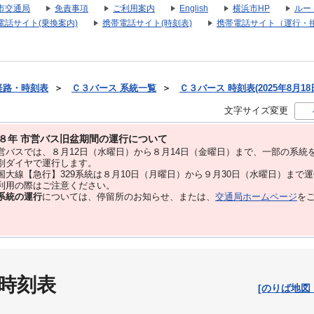
市交通局
免責事項
ご利用案内
English
横浜市HP
ルー
電話サイト(乗換案内)
携帯電話サイト(時刻表)
携帯電話サイト（運行・
経路・時刻表
＞
Ｃ３バース 系統一覧
＞
Ｃ３バース 時刻表(2025年8月18
文字サイズ変更
８年 市営バス旧盆期間の運行について
バスでは、８⽉12⽇（水曜日）から８⽉14⽇（金曜日）まで、⼀部の系統
別ダイヤで運⾏します。
大線【急行】329系統は８月10日（月曜日）から９月30日（水曜日）まで
用の際はご注意ください。
系統の運行
については、停留所のお知らせ、または、
交通局ホームページ
を
 時刻表
[のりば地図