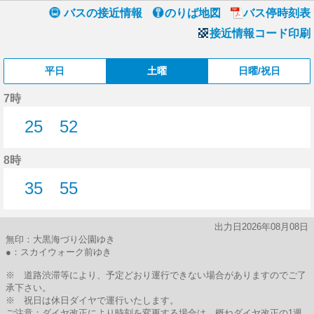
バスの接近情報
のりば地図
バス停時刻表
接近情報コード印刷
平日
土曜
日曜/祝日
7時
25
52
25分はつ
52分はつ
8時
35
55
35分はつ
55分はつ
出力日2026年08月08日
無印：大黒海づり公園ゆき
●：スカイウォーク前ゆき
※ 道路渋滞等により、予定どおり運行できない場合がありますのでご了
承下さい。
※ 祝日は休日ダイヤで運行いたします。
ご注意：ダイヤ改正により時刻を変更する場合は、概ねダイヤ改正の1週