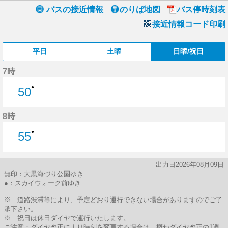
バスの接近情報
のりば地図
バス停時刻表
接近情報コード印刷
平日
土曜
日曜/祝日
7時
●
50
50分はつ
8時
●
55
55分はつ
出力日2026年08月09日
無印：大黒海づり公園ゆき
●：スカイウォーク前ゆき
※ 道路渋滞等により、予定どおり運行できない場合がありますのでご了
承下さい。
※ 祝日は休日ダイヤで運行いたします。
ご注意：ダイヤ改正により時刻を変更する場合は、概ねダイヤ改正の1週