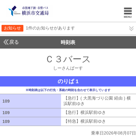
お知らせ
1件のお知らせがあります
戻る
時刻表
Ｃ３バース
しーさん
しーさんばーす
のりば 1
※時刻表は以下の行先・系統の時刻を合わせて表示しています
【急行】( 大黒海づり公園 経由 ) 横
109
109
浜駅前ゆき
【急行】( 大黒海づり公園 
【急行】横浜駅前ゆき
【急行】横浜駅
109
109
【特急】横浜駅前ゆき
【特急】横浜駅
109
109
乗車日2026年08月07日