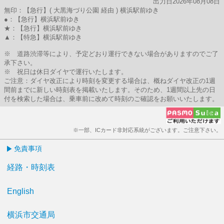
出力日2026年08月08日
無印：【急行】( 大黒海づり公園 経由 ) 横浜駅前ゆき
●：【急行】横浜駅前ゆき
★：【急行】横浜駅前ゆき
▲：【特急】横浜駅前ゆき
※ 道路渋滞等により、予定どおり運行できない場合がありますのでご了
承下さい。
※ 祝日は休日ダイヤで運行いたします。
ご注意：ダイヤ改正により時刻を変更する場合は、概ねダイヤ改正の1週
間前までに新しい時刻表を掲載いたします。そのため、1週間以上先の日
付を検索した場合は、乗車前に改めて時刻のご確認をお願いいたします。
※一部、ICカード非対応系統がございます。ご注意下さい。
免責事項
経路・時刻表
English
横浜市交通局