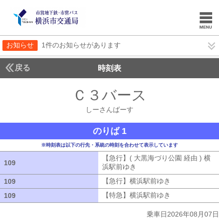
お知らせ
1件のお知らせがあります
戻る
時刻表
Ｃ３バース
しーさん
しーさんばーす
のりば 1
※時刻表は以下の行先・系統の時刻を合わせて表示しています
【急行】( 大黒海づり公園 経由 ) 横
109
109
浜駅前ゆき
【急行】( 大黒海づり公園 
【急行】横浜駅前ゆき
【急行】横浜駅
109
109
【特急】横浜駅前ゆき
【特急】横浜駅
109
109
乗車日2026年08月07日