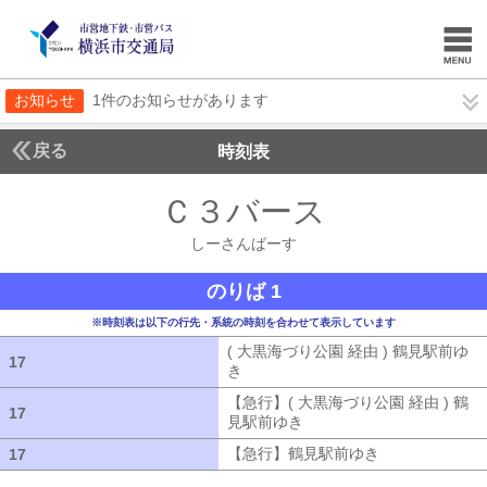
お知らせ
1件のお知らせがあります
戻る
時刻表
Ｃ３バース
しーさん
しーさんばーす
のりば 1
※時刻表は以下の行先・系統の時刻を合わせて表示しています
( 大黒海づり公園 経由 ) 鶴見駅前ゆ
17
17
き
( 大黒海づり公園 経由 ) 鶴見駅前ゆ
【急行】( 大黒海づり公園 経由 ) 鶴
17
17
見駅前ゆき
【急行】( 大黒海づり公園 
【急行】鶴見駅前ゆき
【急行】鶴見駅
17
17