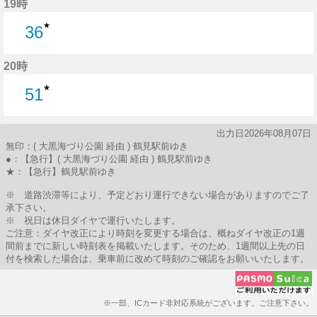
19時
★
36
36分はつ
20時
★
51
51分はつ
出力日2026年08月07日
無印：( 大黒海づり公園 経由 ) 鶴見駅前ゆき
●：【急行】( 大黒海づり公園 経由 ) 鶴見駅前ゆき
★：【急行】鶴見駅前ゆき
※ 道路渋滞等により、予定どおり運行できない場合がありますのでご了
承下さい。
※ 祝日は休日ダイヤで運行いたします。
ご注意：ダイヤ改正により時刻を変更する場合は、概ねダイヤ改正の1週
間前までに新しい時刻表を掲載いたします。そのため、1週間以上先の日
付を検索した場合は、乗車前に改めて時刻のご確認をお願いいたします。
※一部、ICカード非対応系統がございます。ご注意下さい。