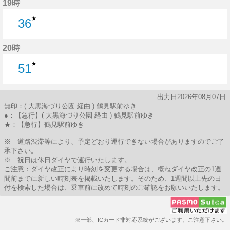
19時
★
36
36分はつ
20時
★
51
51分はつ
出力日2026年08月07日
無印：( 大黒海づり公園 経由 ) 鶴見駅前ゆき
●：【急行】( 大黒海づり公園 経由 ) 鶴見駅前ゆき
★：【急行】鶴見駅前ゆき
※ 道路渋滞等により、予定どおり運行できない場合がありますのでご了
承下さい。
※ 祝日は休日ダイヤで運行いたします。
ご注意：ダイヤ改正により時刻を変更する場合は、概ねダイヤ改正の1週
間前までに新しい時刻表を掲載いたします。そのため、1週間以上先の日
付を検索した場合は、乗車前に改めて時刻のご確認をお願いいたします。
※一部、ICカード非対応系統がございます。ご注意下さい。