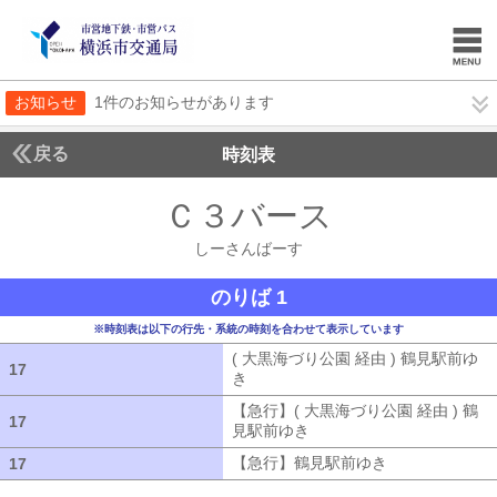
お知らせ
1件のお知らせがあります
戻る
時刻表
Ｃ３バース
しーさん
しーさんばーす
のりば 1
※時刻表は以下の行先・系統の時刻を合わせて表示しています
( 大黒海づり公園 経由 ) 鶴見駅前ゆ
17
17
き
( 大黒海づり公園 経由 ) 鶴見駅前ゆ
【急行】( 大黒海づり公園 経由 ) 鶴
17
17
見駅前ゆき
【急行】( 大黒海づり公園 
【急行】鶴見駅前ゆき
【急行】鶴見駅
17
17