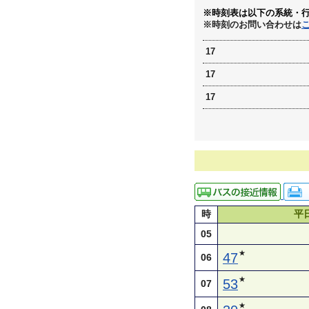
※時刻表は以下の系統・
※時刻のお問い合わせは
17
17
17
時
平
05
★
47
06
★
53
07
★