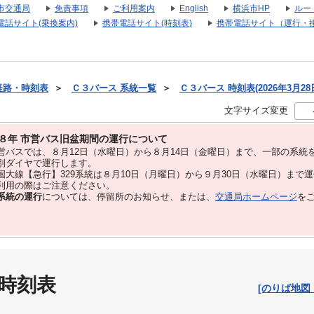
市交通局
免責事項
ご利用案内
English
横浜市HP
ルー
電話サイト(乗換案内)
携帯電話サイト(時刻表)
携帯電話サイト（運行・
経路・時刻表
＞
Ｃ３バース 系統一覧
＞
Ｃ３バース 時刻表(2026年3月28
文字サイズ変更
８年 市営バス旧盆期間の運行について
バスでは、８⽉12⽇（水曜日）から８⽉14⽇（金曜日）まで、⼀部の系統
別ダイヤで運⾏します。
大線【急行】329系統は８月10日（月曜日）から９月30日（水曜日）まで
用の際はご注意ください。
系統の運行
については、停留所のお知らせ、または、
交通局ホームページ
を
 時刻表
[のりば地図