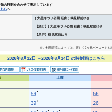
行先の時刻を合わせて表示しています
こちら
へ
( 大黒海づり公園 経由 ) 鶴見駅前ゆき
【急行】( 大黒海づり公園 経由 ) 鶴見駅前ゆき
【急行】鶴見駅前ゆき
※ご利用環境によっては、正しく2次元バーコードを
2026年8月12日 ～2026年8月14日 の時刻表はこちら
日
土曜
●
59
56
●
39
26
●
●
●