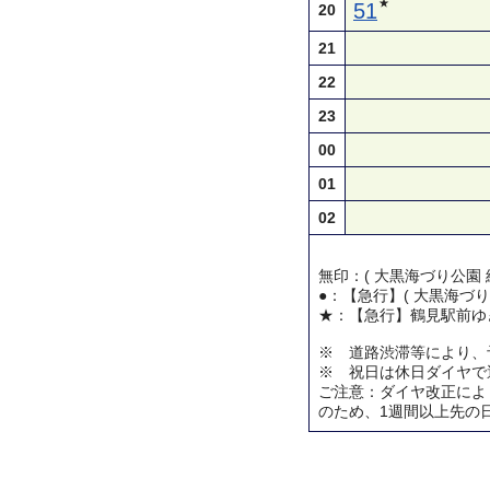
★
51
20
21
22
23
00
01
02
無印：( 大黒海づり公園 
●：【急行】( 大黒海づり
★：【急行】鶴見駅前ゆ
※ 道路渋滞等により、
※ 祝日は休日ダイヤで
ご注意：ダイヤ改正によ
のため、1週間以上先の