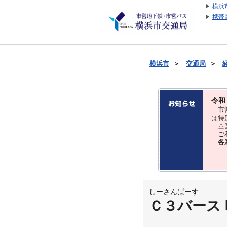
横浜
携帯
横浜市
＞
交通局
＞
令和
市営
は特
△国
ご利
各
しーさんばーす
Ｃ３バース