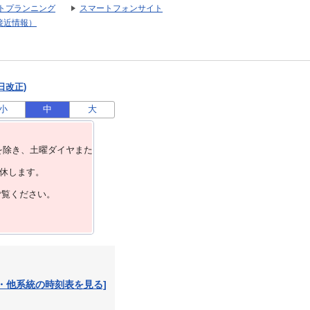
トプランニング
スマートフォンサイト
接近情報）
日改正)
小
中
大
を除き、⼟曜ダイヤまた
運休します。
ご覧ください。
・他系統の時刻表を見る]