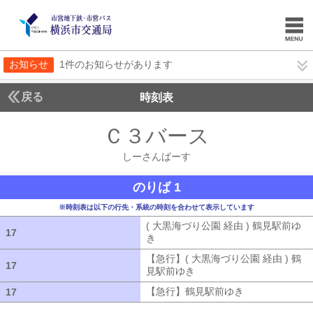
お知らせ
1件のお知らせがあります
戻る
時刻表
Ｃ３バース
しーさん
しーさんばーす
のりば 1
※時刻表は以下の行先・系統の時刻を合わせて表示しています
( 大黒海づり公園 経由 ) 鶴見駅前ゆ
17
17
き
( 大黒海づり公園 経由 ) 鶴見駅前ゆ
【急行】( 大黒海づり公園 経由 ) 鶴
17
17
見駅前ゆき
【急行】( 大黒海づり公園 
【急行】鶴見駅前ゆき
【急行】鶴見駅
17
17