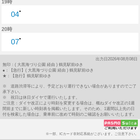
19時
●
04
4分はつ
20時
●
07
7分はつ
出力日2026年08月08日
無印：( 大黒海づり公園 経由 ) 鶴見駅前ゆき
●：【急行】( 大黒海づり公園 経由 ) 鶴見駅前ゆき
★：【急行】鶴見駅前ゆき
※ 道路渋滞等により、予定どおり運行できない場合がありますのでご了
承下さい。
※ 祝日は休日ダイヤで運行いたします。
ご注意：ダイヤ改正により時刻を変更する場合は、概ねダイヤ改正の1週
間前までに新しい時刻表を掲載いたします。そのため、1週間以上先の日
付を検索した場合は、乗車前に改めて時刻のご確認をお願いいたします。
※一部、ICカード非対応系統がございます。ご注意下さい。