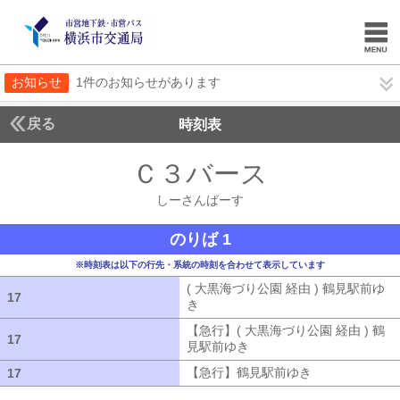
お知らせ
1件のお知らせがあります
戻る
時刻表
Ｃ３バース
しーさん
しーさんばーす
のりば 1
※時刻表は以下の行先・系統の時刻を合わせて表示しています
( 大黒海づり公園 経由 ) 鶴見駅前ゆ
17
17
き
( 大黒海づり公園 経由 ) 鶴見駅前ゆ
【急行】( 大黒海づり公園 経由 ) 鶴
17
17
見駅前ゆき
【急行】( 大黒海づり公園 
【急行】鶴見駅前ゆき
【急行】鶴見駅
17
17