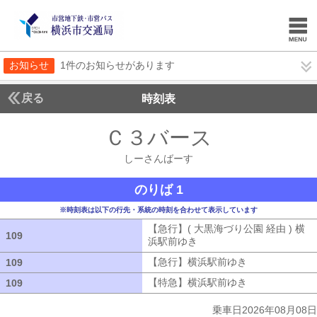
お知らせ
1件のお知らせがあります
戻る
時刻表
Ｃ３バース
しーさん
しーさんばーす
のりば 1
※時刻表は以下の行先・系統の時刻を合わせて表示しています
【急行】( 大黒海づり公園 経由 ) 横
109
109
浜駅前ゆき
【急行】( 大黒海づり公園 
【急行】横浜駅前ゆき
【急行】横浜駅
109
109
【特急】横浜駅前ゆき
【特急】横浜駅
109
109
乗車日2026年08月08日