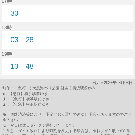
17時
33
33分はつ
18時
03
28
3分はつ
28分はつ
19時
13
48
13分はつ
48分はつ
出力日2026年08月08日
無印：【急行】( 大黒海づり公園 経由 ) 横浜駅前ゆき
●：【急行】横浜駅前ゆき
★：【急行】横浜駅前ゆき
▲：【特急】横浜駅前ゆき
※ 道路渋滞等により、予定どおり運行できない場合がありますのでご了
承下さい。
※ 祝日は休日ダイヤで運行いたします。
ご注意：ダイヤ改正により時刻を変更する場合は、概ねダイヤ改正の1週