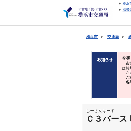
横浜
携帯
横浜市
＞
交通局
＞
令和
市営
は特
△国
ご利
各
しーさんばーす
Ｃ３バース