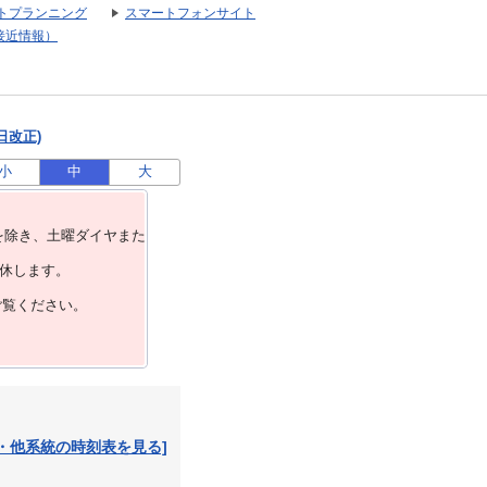
トプランニング
スマートフォンサイト
接近情報）
日改正)
小
中
大
を除き、⼟曜ダイヤまた
運休します。
ご覧ください。
・他系統の時刻表を見る]