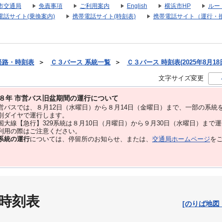
市交通局
免責事項
ご利用案内
English
横浜市HP
ルー
電話サイト(乗換案内)
携帯電話サイト(時刻表)
携帯電話サイト（運行・
経路・時刻表
＞
Ｃ３バース 系統一覧
＞
Ｃ３バース 時刻表(2025年8月18
文字サイズ変更
８年 市営バス旧盆期間の運行について
バスでは、８⽉12⽇（水曜日）から８⽉14⽇（金曜日）まで、⼀部の系統
別ダイヤで運⾏します。
大線【急行】329系統は８月10日（月曜日）から９月30日（水曜日）まで
用の際はご注意ください。
系統の運行
については、停留所のお知らせ、または、
交通局ホームページ
を
 時刻表
[のりば地図