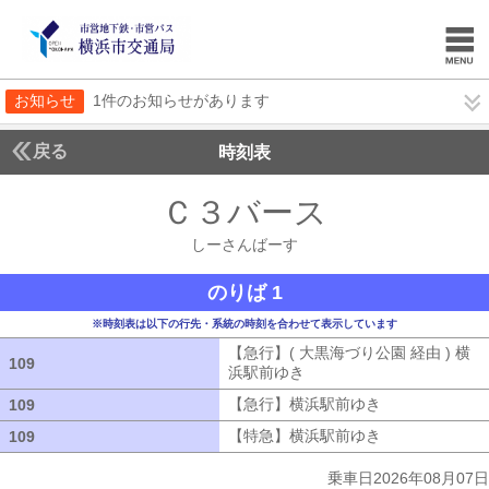
お知らせ
1件のお知らせがあります
戻る
時刻表
Ｃ３バース
しーさん
しーさんばーす
のりば 1
※時刻表は以下の行先・系統の時刻を合わせて表示しています
【急行】( 大黒海づり公園 経由 ) 横
109
109
浜駅前ゆき
【急行】( 大黒海づり公園 
【急行】横浜駅前ゆき
【急行】横浜駅
109
109
【特急】横浜駅前ゆき
【特急】横浜駅
109
109
乗車日2026年08月07日