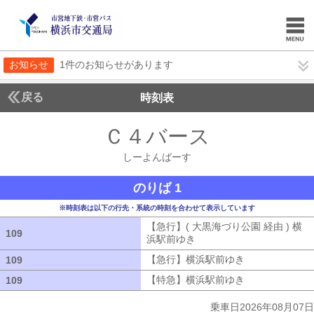
お知らせ
1件のお知らせがあります
戻る
時刻表
Ｃ４バース
しーよん
しーよんばーす
のりば 1
※時刻表は以下の行先・系統の時刻を合わせて表示しています
【急行】( 大黒海づり公園 経由 ) 横
109
109
浜駅前ゆき
【急行】( 大黒海づり公園 
【急行】横浜駅前ゆき
【急行】横浜駅
109
109
【特急】横浜駅前ゆき
【特急】横浜駅
109
109
乗車日2026年08月07日