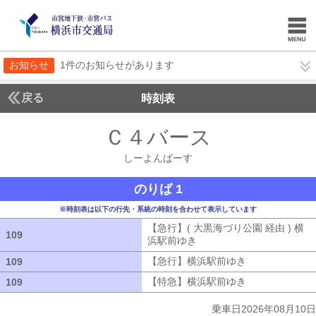
お知らせ
1件のお知らせがあります
戻る
時刻表
Ｃ４バース
しーよん
しーよんばーす
のりば 1
※時刻表は以下の行先・系統の時刻を合わせて表示しています
【急行】( 大黒海づり公園 経由 ) 横
109
109
浜駅前ゆき
【急行】( 大黒海づり公園 
【急行】横浜駅前ゆき
【急行】横浜駅
109
109
【特急】横浜駅前ゆき
【特急】横浜駅
109
109
乗車日2026年08月10日