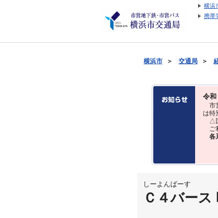
横浜
携帯
横浜市
＞
交通局
＞
令和
市営
は特
△国
ご利
各
しーよんばーす
Ｃ４バース