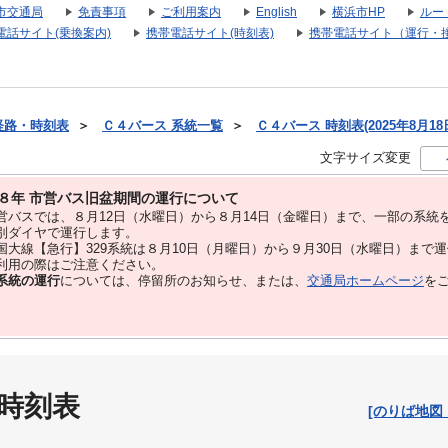
市交通局
免責事項
ご利用案内
English
横浜市HP
ルー
電話サイト(乗換案内)
携帯電話サイト(時刻表)
携帯電話サイト（運行・
経路・時刻表
＞
Ｃ４バース 系統一覧
＞
Ｃ４バース 時刻表(2025年8月18
文字サイズ変更
８年 市営バス旧盆期間の運行について
バスでは、８⽉12⽇（水曜日）から８⽉14⽇（金曜日）まで、⼀部の系統
別ダイヤで運⾏します。
大線【急行】329系統は８月10日（月曜日）から９月30日（水曜日）まで
用の際はご注意ください。
系統の運行
については、停留所のお知らせ、または、
交通局ホームページ
を
 時刻表
[のりば地図