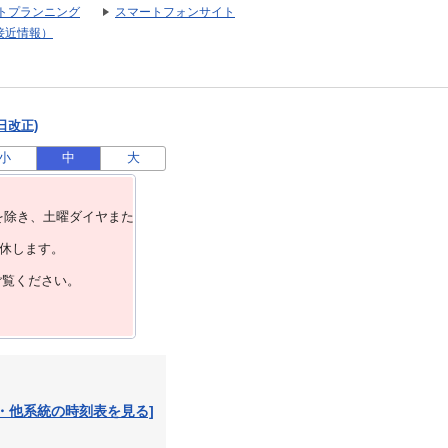
トプランニング
スマートフォンサイト
接近情報）
日改正)
小
中
大
を除き、⼟曜ダイヤまた
運休します。
ご覧ください。
・他系統の時刻表を見る]