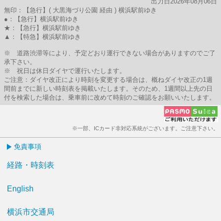
出力日2026年08月06日
無印：【急行】( 大黒海づり公園 経由 ) 横浜駅前ゆき
●：【急行】横浜駅前ゆき
★：【急行】横浜駅前ゆき
▲：【特急】横浜駅前ゆき
※ 道路渋滞等により、予定どおり運行できない場合がありますのでご了
承下さい。
※ 祝日は休日ダイヤで運行いたします。
ご注意：ダイヤ改正により時刻を変更する場合は、概ねダイヤ改正の1週
間前までに新しい時刻表を掲載いたします。そのため、1週間以上先の日
付を検索した場合は、乗車前に改めて時刻のご確認をお願いいたします。
※一部、ICカード非対応系統がございます。ご注意下さい。
免責事項
経路・時刻表
English
横浜市交通局