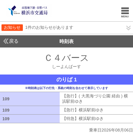
お知らせ
1件のお知らせがあります
戻る
時刻表
Ｃ４バース
しーよん
しーよんばーす
のりば 1
※時刻表は以下の行先・系統の時刻を合わせて表示しています
【急行】( 大黒海づり公園 経由 ) 横
109
109
浜駅前ゆき
【急行】( 大黒海づり公園 
【急行】横浜駅前ゆき
【急行】横浜駅
109
109
【特急】横浜駅前ゆき
【特急】横浜駅
109
109
乗車日2026年08月06日