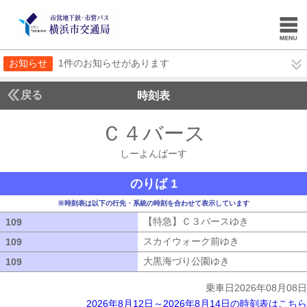
お知らせ
1件のお知らせがあります
戻る
時刻表
Ｃ４バース
しーよん
しーよんばーす
のりば 1
※時刻表は以下の行先・系統の時刻を合わせて表示しています
【特急】Ｃ３バースゆき
【特急】Ｃ３
109
109
スカイウォーク前ゆき
スカイウォーク
109
109
大黒海づり公園ゆき
大黒海づり公園ゆ
109
109
乗車日2026年08月08日
2026年8月12日～2026年8月14日の時刻表はこちら