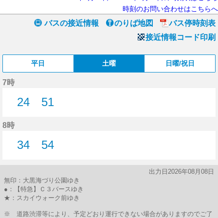
時刻のお問い合わせはこちらへ
バスの接近情報
のりば地図
バス停時刻表
接近情報コード印刷
平日
土曜
日曜/祝日
7時
24
51
24分はつ
51分はつ
8時
34
54
34分はつ
54分はつ
出力日2026年08月08日
無印：大黒海づり公園ゆき
●：【特急】Ｃ３バースゆき
★：スカイウォーク前ゆき
※ 道路渋滞等により、予定どおり運行できない場合がありますのでご了