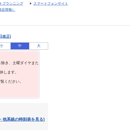
トプランニング
スマートフォンサイト
接近情報）
日改正)
小
中
大
を除き、⼟曜ダイヤまた
運休します。
ご覧ください。
・他系統の時刻表を見る]