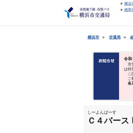
横浜
携帯
横浜市
＞
交通局
＞
令和
市営
は特
△国
ご利
各
しーよんばーす
Ｃ４バース