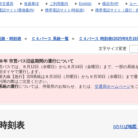
市交通局
免責事項
ご利用案内
English
横浜市HP
ルー
電話サイト(乗換案内)
携帯電話サイト(時刻表)
携帯電話サイト（運行・
経路・時刻表
＞
Ｃ４バース 系統一覧
＞
Ｃ４バース 時刻表(2025年8月18
文字サイズ変更
８年 市営バス旧盆期間の運行について
バスでは、８⽉12⽇（水曜日）から８⽉14⽇（金曜日）まで、⼀部の系統
別ダイヤで運⾏します。
大線【急行】329系統は８月10日（月曜日）から９月30日（水曜日）まで
用の際はご注意ください。
系統の運行
については、停留所のお知らせ、または、
交通局ホームページ
を
 時刻表
[のりば地図