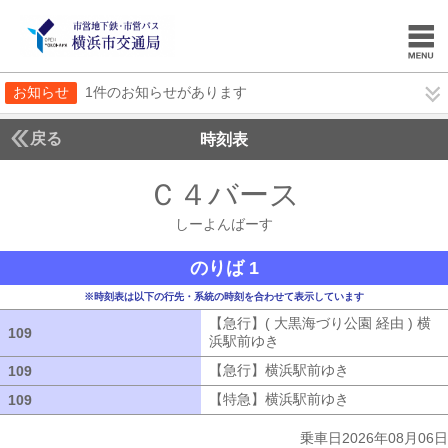
お知らせ
1件のお知らせがあります
戻る
時刻表
Ｃ４バース
しーよん
しーよんばーす
のりば 1
※時刻表は以下の行先・系統の時刻を合わせて表示しています
【急行】( 大黒海づり公園 経由 ) 横
109
109
浜駅前ゆき
【急行】( 大黒海づり公園 
【急行】横浜駅前ゆき
【急行】横浜駅
109
109
【特急】横浜駅前ゆき
【特急】横浜駅
109
109
乗車日2026年08月06日