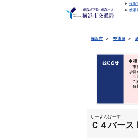
横浜
携帯
横浜市
＞
交通局
＞
令和
市営
は特
△国
ご利
各
しーよんばーす
Ｃ４バース