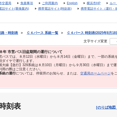
市交通局
免責事項
ご利用案内
English
横浜市HP
ルー
電話サイト(乗換案内)
携帯電話サイト(時刻表)
携帯電話サイト（運行・
経路・時刻表
＞
Ｃ４バース 系統一覧
＞
Ｃ４バース 時刻表(2025年8月18
文字サイズ変更
８年 市営バス旧盆期間の運行について
バスでは、８⽉12⽇（水曜日）から８⽉14⽇（金曜日）まで、⼀部の系統
別ダイヤで運⾏します。
大線【急行】329系統は８月10日（月曜日）から９月30日（水曜日）まで
用の際はご注意ください。
系統の運行
については、停留所のお知らせ、または、
交通局ホームページ
を
 時刻表
[のりば地図