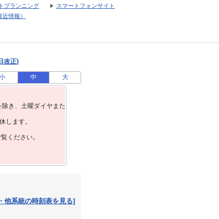
トプランニング
スマートフォンサイト
接近情報）
日改正)
小
中
大
を除き、⼟曜ダイヤまた
運休します。
ご覧ください。
・他系統の時刻表を見る]