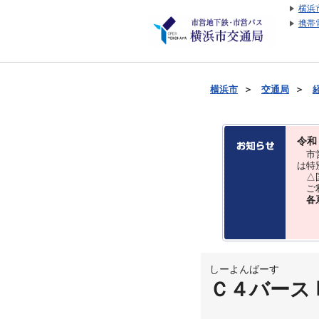
横浜
携帯
横浜市
＞
交通局
＞
令和
市営
は特
△国
ご利
各
しーよんばーす
Ｃ４バース