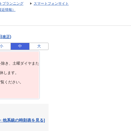
トプランニング
スマートフォンサイト
接近情報）
日改正)
小
中
大
を除き、⼟曜ダイヤまた
運休します。
ご覧ください。
・他系統の時刻表を見る]