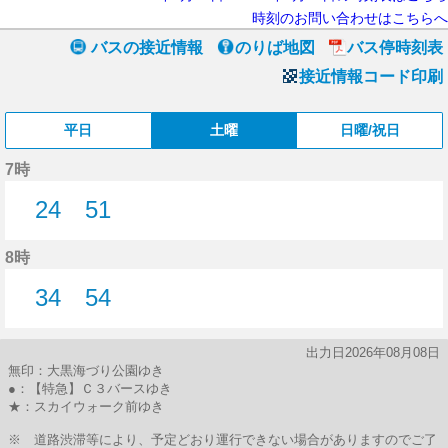
時刻のお問い合わせはこちらへ
バスの接近情報
のりば地図
バス停時刻表
接近情報コード印刷
平日
土曜
日曜/祝日
7時
24
51
24分はつ
51分はつ
8時
34
54
34分はつ
54分はつ
出力日2026年08月08日
無印：大黒海づり公園ゆき
●：【特急】Ｃ３バースゆき
★：スカイウォーク前ゆき
※ 道路渋滞等により、予定どおり運行できない場合がありますのでご了