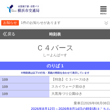
お知らせ
1件のお知らせがあります
戻る
時刻表
Ｃ４バース
しーよん
しーよんばーす
のりば 1
※時刻表は以下の行先・系統の時刻を合わせて表示しています
【特急】Ｃ３バースゆき
【特急】Ｃ３
109
109
スカイウォーク前ゆき
スカイウォーク
109
109
大黒海づり公園ゆき
大黒海づり公園ゆ
109
109
乗車日2026年08月08日
2026年8月12日～2026年8月14日の時刻表はこちら