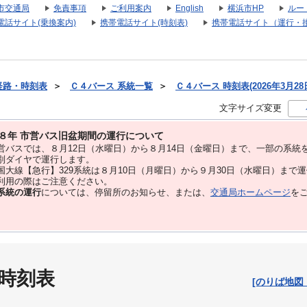
市交通局
免責事項
ご利用案内
English
横浜市HP
ルー
電話サイト(乗換案内)
携帯電話サイト(時刻表)
携帯電話サイト（運行・
経路・時刻表
＞
Ｃ４バース 系統一覧
＞
Ｃ４バース 時刻表(2026年3月28
文字サイズ変更
８年 市営バス旧盆期間の運行について
バスでは、８⽉12⽇（水曜日）から８⽉14⽇（金曜日）まで、⼀部の系統
別ダイヤで運⾏します。
大線【急行】329系統は８月10日（月曜日）から９月30日（水曜日）まで
用の際はご注意ください。
系統の運行
については、停留所のお知らせ、または、
交通局ホームページ
を
 時刻表
[のりば地図