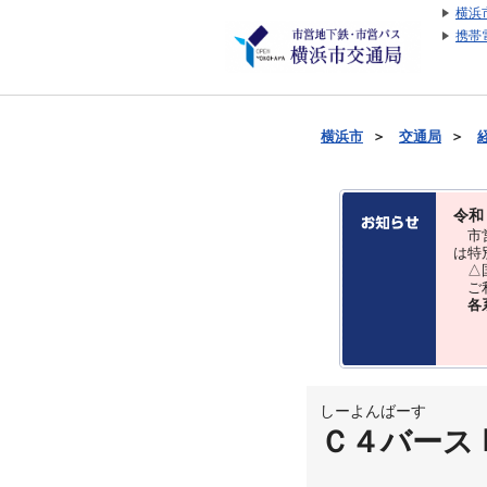
横浜
携帯
横浜市
＞
交通局
＞
令和
市営
は特
△国
ご利
各
しーよんばーす
Ｃ４バース