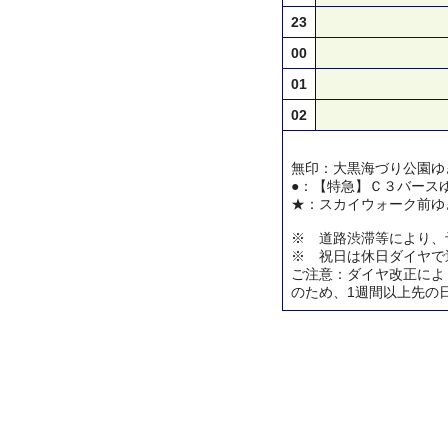
23
00
01
02
無印：大黒海づり公園ゆ
●：【特急】Ｃ３バース
★：スカイウォーク前ゆ
※ 道路渋滞等により、
※ 祝日は休日ダイヤで
ご注意：ダイヤ改正によ
のため、1週間以上先の