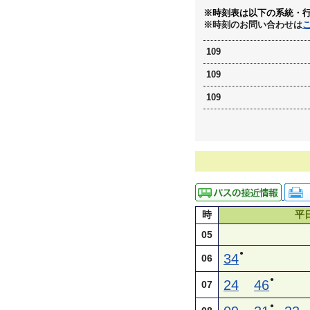
※時刻表は以下の系統・
※時刻のお問い合わせは
109
109
109
時
平
05
●
34
06
●
24
46
07
●