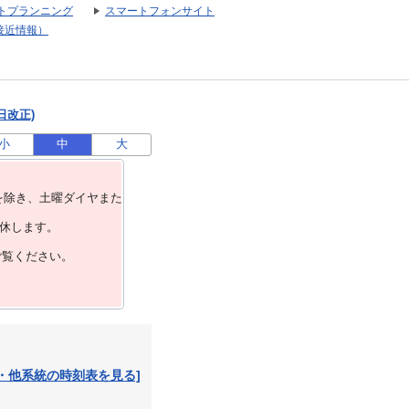
トプランニング
スマートフォンサイト
接近情報）
日改正)
小
中
大
を除き、⼟曜ダイヤまた
運休します。
ご覧ください。
・他系統の時刻表を見る]