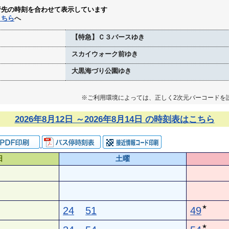
行先の時刻を合わせて表示しています
こちら
へ
【特急】Ｃ３バースゆき
スカイウォーク前ゆき
大黒海づり公園ゆき
※ご利用環境によっては、正しく2次元バーコードを
2026年8月12日 ～2026年8月14日 の時刻表はこちら
日
土曜
★
24
51
49
★