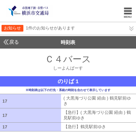
お知らせ
1件のお知らせがあります
戻る
時刻表
Ｃ４バース
しーよん
しーよんばーす
のりば 1
※時刻表は以下の行先・系統の時刻を合わせて表示しています
( 大黒海づり公園 経由 ) 鶴見駅前ゆ
17
17
き
( 大黒海づり公園 経由 ) 鶴見駅前ゆ
【急行】( 大黒海づり公園 経由 ) 鶴
17
17
見駅前ゆき
【急行】( 大黒海づり公園 
【急行】鶴見駅前ゆき
【急行】鶴見駅
17
17