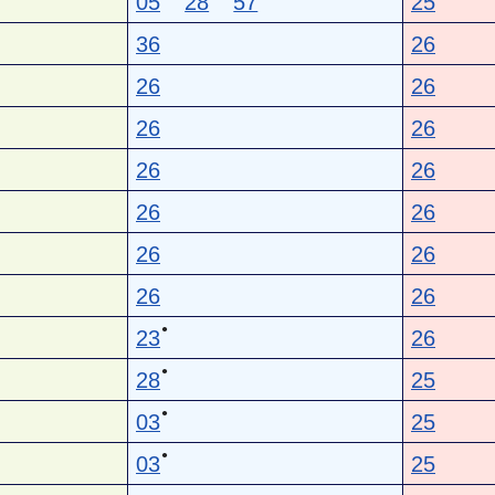
05
28
57
25
36
26
26
26
26
26
26
26
26
26
26
26
26
26
●
23
26
●
28
25
●
03
25
●
03
25