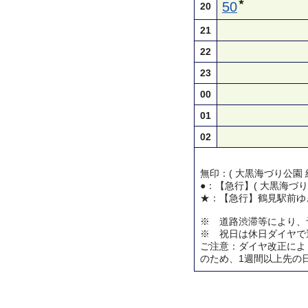
★
50
20
21
22
23
00
01
02
無印：( 大黒海づり公園 
●：【急行】( 大黒海づり
★：【急行】鶴見駅前ゆ
※ 道路渋滞等により、
※ 祝日は休日ダイヤで
ご注意：ダイヤ改正によ
のため、1週間以上先の