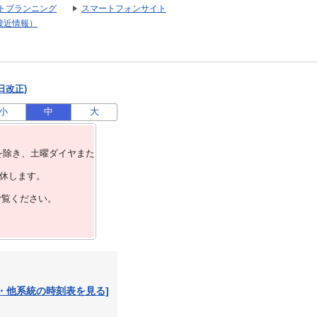
トプランニング
スマートフォンサイト
接近情報）
日改正)
小
中
大
を除き、⼟曜ダイヤまた
運休します。
ご覧ください。
・他系統の時刻表を見る]