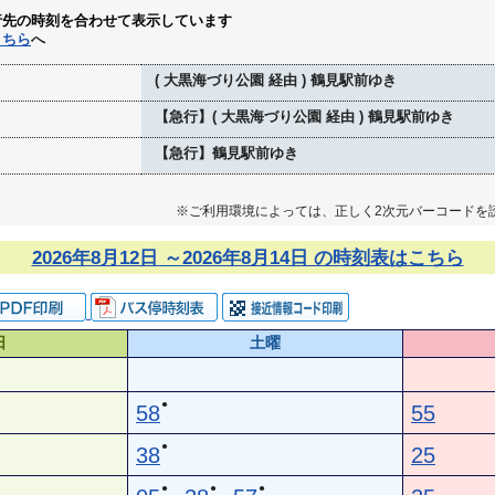
行先の時刻を合わせて表示しています
こちら
へ
( 大黒海づり公園 経由 ) 鶴見駅前ゆき
【急行】( 大黒海づり公園 経由 ) 鶴見駅前ゆき
【急行】鶴見駅前ゆき
※ご利用環境によっては、正しく2次元バーコードを
2026年8月12日 ～2026年8月14日 の時刻表はこちら
日
土曜
●
58
55
●
38
25
●
●
●