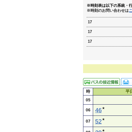
※時刻表は以下の系統・
※時刻のお問い合わせは
17
17
17
時
平
05
★
46
06
★
52
07
★