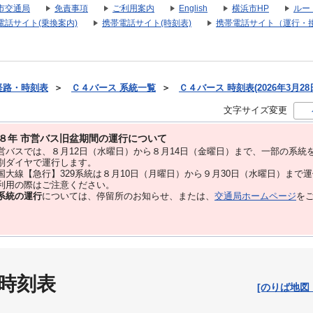
市交通局
免責事項
ご利用案内
English
横浜市HP
ルー
電話サイト(乗換案内)
携帯電話サイト(時刻表)
携帯電話サイト（運行・
経路・時刻表
＞
Ｃ４バース 系統一覧
＞
Ｃ４バース 時刻表(2026年3月28
文字サイズ変更
８年 市営バス旧盆期間の運行について
バスでは、８⽉12⽇（水曜日）から８⽉14⽇（金曜日）まで、⼀部の系統
別ダイヤで運⾏します。
大線【急行】329系統は８月10日（月曜日）から９月30日（水曜日）まで
用の際はご注意ください。
系統の運行
については、停留所のお知らせ、または、
交通局ホームページ
を
 時刻表
[のりば地図