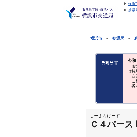
横浜
携帯
横浜市
＞
交通局
＞
令和
市営
は特
△国
ご利
各
しーよんばーす
Ｃ４バース