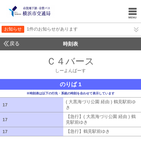
お知らせ
1件のお知らせがあります
戻る
時刻表
Ｃ４バース
しーよん
しーよんばーす
のりば 1
※時刻表は以下の行先・系統の時刻を合わせて表示しています
( 大黒海づり公園 経由 ) 鶴見駅前ゆ
17
17
き
( 大黒海づり公園 経由 ) 鶴見駅前ゆ
【急行】( 大黒海づり公園 経由 ) 鶴
17
17
見駅前ゆき
【急行】( 大黒海づり公園 
【急行】鶴見駅前ゆき
【急行】鶴見駅
17
17