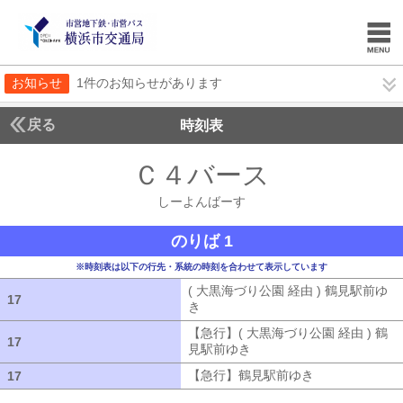
お知らせ
1件のお知らせがあります
戻る
時刻表
Ｃ４バース
しーよん
しーよんばーす
のりば 1
※時刻表は以下の行先・系統の時刻を合わせて表示しています
( 大黒海づり公園 経由 ) 鶴見駅前ゆ
17
17
き
( 大黒海づり公園 経由 ) 鶴見駅前ゆ
【急行】( 大黒海づり公園 経由 ) 鶴
17
17
見駅前ゆき
【急行】( 大黒海づり公園 
【急行】鶴見駅前ゆき
【急行】鶴見駅
17
17