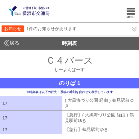
お知らせ
1件のお知らせがあります
戻る
時刻表
Ｃ４バース
しーよん
しーよんばーす
のりば 1
※時刻表は以下の行先・系統の時刻を合わせて表示しています
( 大黒海づり公園 経由 ) 鶴見駅前ゆ
17
17
き
( 大黒海づり公園 経由 ) 鶴見駅前ゆ
【急行】( 大黒海づり公園 経由 ) 鶴
17
17
見駅前ゆき
【急行】( 大黒海づり公園 
【急行】鶴見駅前ゆき
【急行】鶴見駅
17
17