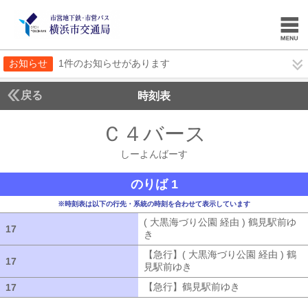
お知らせ
1件のお知らせがあります
戻る
時刻表
Ｃ４バース
しーよん
しーよんばーす
のりば 1
※時刻表は以下の行先・系統の時刻を合わせて表示しています
( 大黒海づり公園 経由 ) 鶴見駅前ゆ
17
17
き
( 大黒海づり公園 経由 ) 鶴見駅前ゆ
【急行】( 大黒海づり公園 経由 ) 鶴
17
17
見駅前ゆき
【急行】( 大黒海づり公園 
【急行】鶴見駅前ゆき
【急行】鶴見駅
17
17