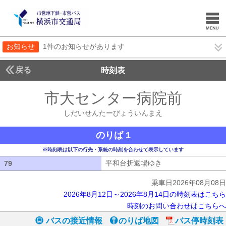
お知らせ
1件のお知らせがあります
戻る
時刻表
市大センター病院前
しだ
しだいせんたーびょういんまえ
のりば 1
※時刻表は以下の行先・系統の時刻を合わせて表示しています
平和台折返場ゆき
平和台折返場ゆき
79
79
乗車日2026年08月08日
2026年8月12日～2026年8月14日の時刻表はこちら
時刻のお問い合わせはこちらへ
バスの接近情報
のりば地図
バス停時刻表