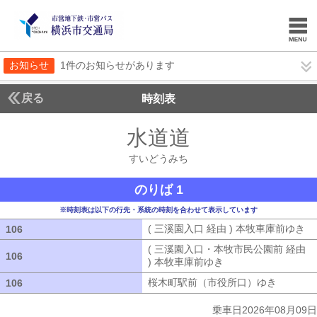
お知らせ
1件のお知らせがあります
戻る
時刻表
水道道
すいどうみ
すいどうみち
のりば 1
※時刻表は以下の行先・系統の時刻を合わせて表示しています
( 三溪園入口 経由 ) 本牧車庫前ゆき
(
106
106
( 三溪園入口・本牧市民公園前 経由
106
106
) 本牧車庫前ゆき
( 三溪園入口・本牧市
桜木町駅前（市役所口）ゆき
桜木町駅
106
106
乗車日2026年08月09日