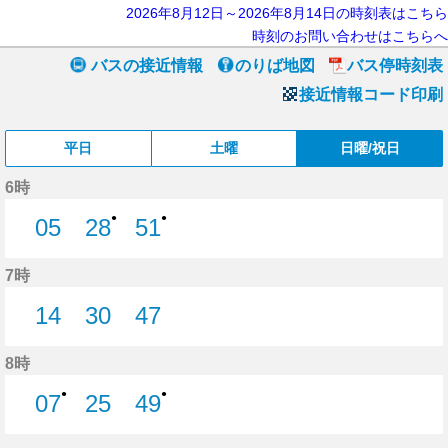
2026年8月12日～2026年8月14日の時刻表はこちら
時刻のお問い合わせはこちらへ
バスの接近情報
のりば地図
バス停時刻表
接近情報コード印刷
平日
土曜
日曜/祝日
6時
●
●
05
28
51
5分はつ
28分はつ
51分はつ
7時
14
30
47
14分はつ
30分はつ
47分はつ
8時
●
●
07
25
49
7分はつ
25分はつ
49分はつ