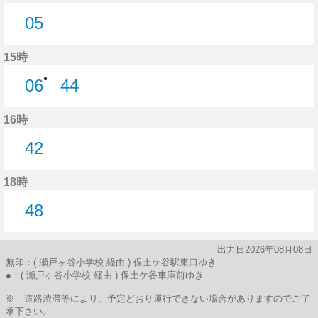
05
5分はつ
15時
●
06
44
6分はつ
44分はつ
16時
42
42分はつ
18時
48
48分はつ
出力日2026年08月08日
無印：( 瀬戸ヶ谷小学校 経由 ) 保土ケ谷駅東口ゆき
●：( 瀬戸ヶ谷小学校 経由 ) 保土ケ谷車庫前ゆき
※ 道路渋滞等により、予定どおり運行できない場合がありますのでご了
承下さい。