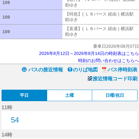
109
109
前ゆき
【急行】（Ｌ８バース 経由）
【特急】( Ｌ８バース 経由 ) 横浜駅
109
109
前ゆき
【特急】( Ｌ８バース 経由 ) 
【直通】( Ｌ８バース 経由 ) 横浜駅
109
109
前ゆき
【直通】( Ｌ８バース 経由 ) 
乗車日2026年08月07日
2026年8月12日～2026年8月14日の時刻表はこちら
時刻のお問い合わせはこちらへ
バスの接近情報
のりば地図
バス停時刻表
接近情報コード印刷
平日
土曜
日曜/祝日
11時
54
54分はつ
14時