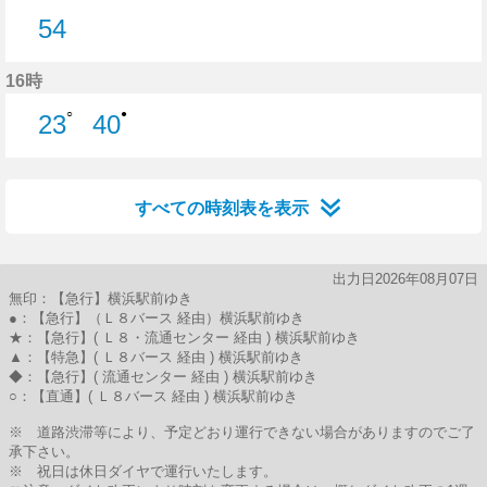
54
54分はつ
16時
○
●
23
40
23分はつ
40分はつ
すべての時刻表を表示
出力日2026年08月07日
無印：【急行】横浜駅前ゆき
●：【急行】（Ｌ８バース 経由）横浜駅前ゆき
★：【急行】( Ｌ８・流通センター 経由 ) 横浜駅前ゆき
▲：【特急】( Ｌ８バース 経由 ) 横浜駅前ゆき
◆：【急行】( 流通センター 経由 ) 横浜駅前ゆき
○：【直通】( Ｌ８バース 経由 ) 横浜駅前ゆき
※ 道路渋滞等により、予定どおり運行できない場合がありますのでご了
承下さい。
※ 祝日は休日ダイヤで運行いたします。