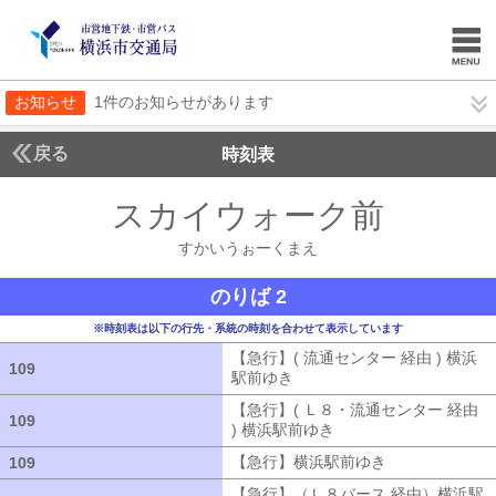
お知らせ
1件のお知らせがあります
戻る
時刻表
スカイウォーク前
すかい
すかいうぉーくまえ
のりば 2
※時刻表は以下の行先・系統の時刻を合わせて表示しています
【急行】( 流通センター 経由 ) 横浜
109
109
駅前ゆき
【急行】( 流通センター 経由
【急行】( Ｌ８・流通センター 経由
109
109
) 横浜駅前ゆき
【急行】( Ｌ８・流通セ
【急行】横浜駅前ゆき
【急行】横浜駅
109
109
【急行】（Ｌ８バース 経由）横浜駅