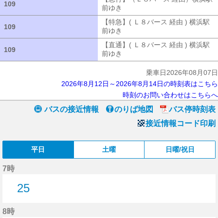
109
109
前ゆき
【急行】（Ｌ８バース 経由）
【特急】( Ｌ８バース 経由 ) 横浜駅
109
109
前ゆき
【特急】( Ｌ８バース 経由 ) 
【直通】( Ｌ８バース 経由 ) 横浜駅
109
109
前ゆき
【直通】( Ｌ８バース 経由 ) 
乗車日2026年08月07日
2026年8月12日～2026年8月14日の時刻表はこちら
時刻のお問い合わせはこちらへ
バスの接近情報
のりば地図
バス停時刻表
接近情報コード印刷
平日
土曜
日曜/祝日
7時
25
25分はつ
8時