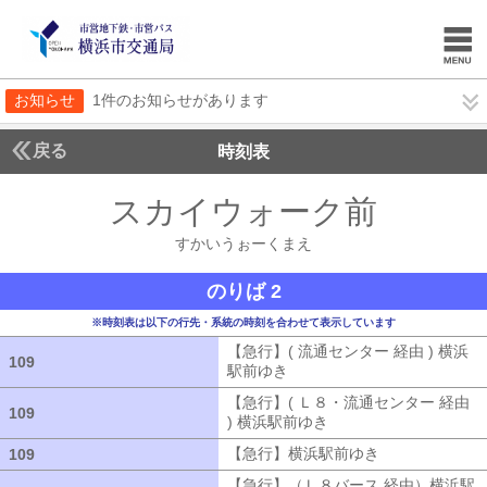
お知らせ
1件のお知らせがあります
戻る
時刻表
スカイウォーク前
すかい
すかいうぉーくまえ
のりば 2
※時刻表は以下の行先・系統の時刻を合わせて表示しています
【急行】( 流通センター 経由 ) 横浜
109
109
駅前ゆき
【急行】( 流通センター 経由
【急行】( Ｌ８・流通センター 経由
109
109
) 横浜駅前ゆき
【急行】( Ｌ８・流通セ
【急行】横浜駅前ゆき
【急行】横浜駅
109
109
【急行】（Ｌ８バース 経由）横浜駅