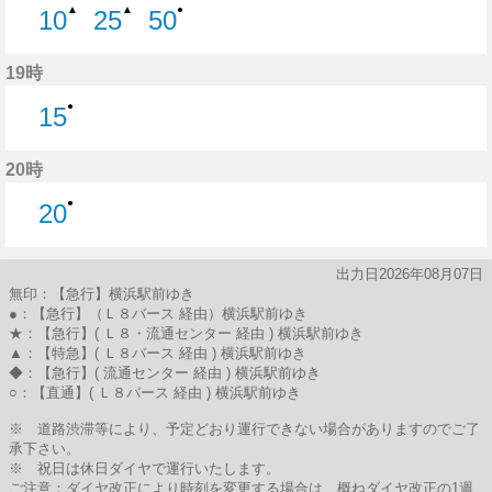
▲
▲
●
10
25
50
10分はつ
25分はつ
50分はつ
19時
●
15
15分はつ
20時
●
20
20分はつ
出力日2026年08月07日
無印：【急行】横浜駅前ゆき
●：【急行】（Ｌ８バース 経由）横浜駅前ゆき
★：【急行】( Ｌ８・流通センター 経由 ) 横浜駅前ゆき
▲：【特急】( Ｌ８バース 経由 ) 横浜駅前ゆき
◆：【急行】( 流通センター 経由 ) 横浜駅前ゆき
○：【直通】( Ｌ８バース 経由 ) 横浜駅前ゆき
※ 道路渋滞等により、予定どおり運行できない場合がありますのでご了
承下さい。
※ 祝日は休日ダイヤで運行いたします。
ご注意：ダイヤ改正により時刻を変更する場合は、概ねダイヤ改正の1週