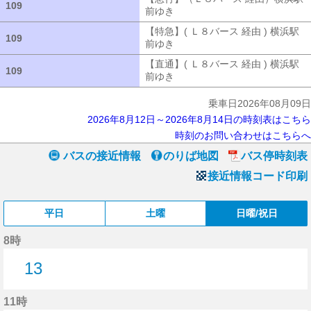
109
109
前ゆき
【急行】（Ｌ８バース 経由）
【特急】( Ｌ８バース 経由 ) 横浜駅
109
109
前ゆき
【特急】( Ｌ８バース 経由 ) 
【直通】( Ｌ８バース 経由 ) 横浜駅
109
109
前ゆき
【直通】( Ｌ８バース 経由 ) 
乗車日2026年08月09日
2026年8月12日～2026年8月14日の時刻表はこちら
時刻のお問い合わせはこちらへ
バスの接近情報
のりば地図
バス停時刻表
接近情報コード印刷
平日
土曜
日曜/祝日
8時
13
13分はつ
11時