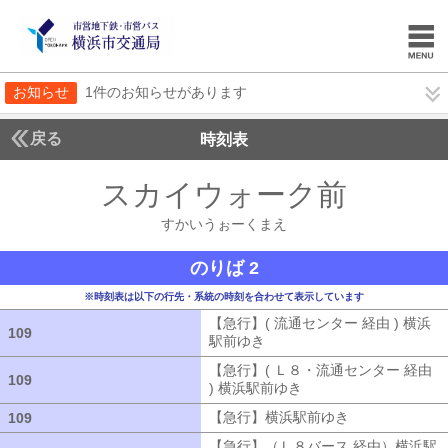
お知らせ
1件のお知らせがあります
戻る
時刻表
スカイウォーク前
すかい
すかいうぉーくまえ
のりば 2
※時刻表は以下の行先・系統の時刻を合わせて表示しています
【急行】( 流通センター 経由 ) 横浜
109
109
駅前ゆき
【急行】( 流通センター 経由
【急行】( Ｌ８・流通センター 経由
109
109
) 横浜駅前ゆき
【急行】( Ｌ８・流通セ
【急行】横浜駅前ゆき
【急行】横浜駅
109
109
【急行】（Ｌ８バース 経由）横浜駅