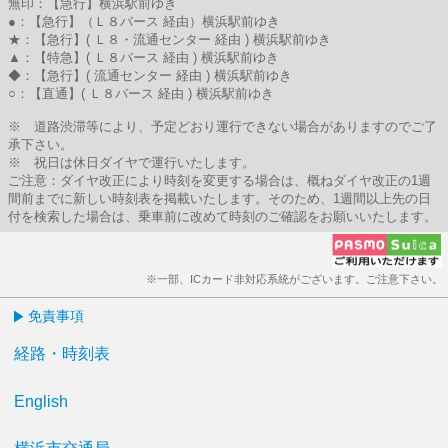
無印：【急行】横浜駅前ゆき
●：【急行】（Ｌ８バース 経由）横浜駅前ゆき
★：【急行】( Ｌ８・流通センター 経由 ) 横浜駅前ゆき
▲：【特急】( Ｌ８バース 経由 ) 横浜駅前ゆき
◆：【急行】( 流通センター 経由 ) 横浜駅前ゆき
○：【直通】( Ｌ８バース 経由 ) 横浜駅前ゆき
※ 道路渋滞等により、予定どおり運行できない場合がありますのでご了
承下さい。
※ 祝日は休日ダイヤで運行いたします。
ご注意：ダイヤ改正により時刻を変更する場合は、概ねダイヤ改正の1週
間前までに新しい時刻表を掲載いたします。そのため、1週間以上先の日
付を検索した場合は、乗車前に改めて時刻のご確認をお願いいたします。
※一部、ICカード非対応系統がございます。ご注意下さい。
免責事項
経路・時刻表
English