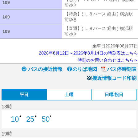
109
109
前ゆき
【急行】（Ｌ８バース 経由）
【特急】( Ｌ８バース 経由 ) 横浜駅
109
109
前ゆき
【特急】( Ｌ８バース 経由 ) 
【直通】( Ｌ８バース 経由 ) 横浜駅
109
109
前ゆき
【直通】( Ｌ８バース 経由 ) 
乗車日2026年08月07日
2026年8月12日～2026年8月14日の時刻表はこちら
時刻のお問い合わせはこちらへ
バスの接近情報
のりば地図
バス停時刻表
接近情報コード印刷
平日
土曜
日曜/祝日
18時
▲
▲
●
10
25
50
10分はつ
25分はつ
50分はつ
19時