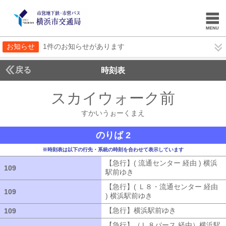
お知らせ
1件のお知らせがあります
戻る
時刻表
スカイウォーク前
すかい
すかいうぉーくまえ
のりば 2
※時刻表は以下の行先・系統の時刻を合わせて表示しています
【急行】( 流通センター 経由 ) 横浜
109
109
駅前ゆき
【急行】( 流通センター 経由
【急行】( Ｌ８・流通センター 経由
109
109
) 横浜駅前ゆき
【急行】( Ｌ８・流通セ
【急行】横浜駅前ゆき
【急行】横浜駅
109
109
【急行】（Ｌ８バース 経由）横浜駅