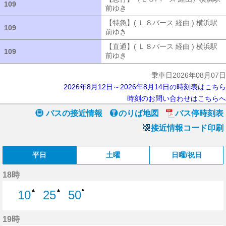
109
109
前ゆき
【急行】（Ｌ８バース 経由）
【特急】( Ｌ８バース 経由 ) 横浜駅
109
109
前ゆき
【特急】( Ｌ８バース 経由 ) 
【直通】( Ｌ８バース 経由 ) 横浜駅
109
109
前ゆき
【直通】( Ｌ８バース 経由 ) 
乗車日2026年08月07日
2026年8月12日～2026年8月14日の時刻表はこちら
時刻のお問い合わせはこちらへ
バスの接近情報
のりば地図
バス停時刻表
接近情報コード印刷
平日
土曜
日曜/祝日
18時
▲
▲
●
10
25
50
10分はつ
25分はつ
50分はつ
19時