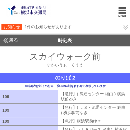
お知らせ
1件のお知らせがあります
戻る
時刻表
スカイウォーク前
すかい
すかいうぉーくまえ
のりば 2
※時刻表は以下の行先・系統の時刻を合わせて表示しています
【急行】( 流通センター 経由 ) 横浜
109
109
駅前ゆき
【急行】( 流通センター 経由
【急行】( Ｌ８・流通センター 経由
109
109
) 横浜駅前ゆき
【急行】( Ｌ８・流通セ
【急行】横浜駅前ゆき
【急行】横浜駅
109
109
【急行】（Ｌ８バース 経由）横浜駅