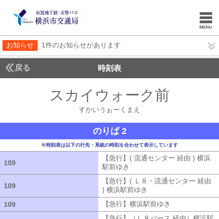
お知らせ
1件のお知らせがあります
戻る
時刻表
スカイウォーク前
すかい
すかいうぉーくまえ
のりば 2
※時刻表は以下の行先・系統の時刻を合わせて表示しています
【急行】( 流通センター 経由 ) 横浜
109
109
駅前ゆき
【急行】( 流通センター 経由
【急行】( Ｌ８・流通センター 経由
109
109
) 横浜駅前ゆき
【急行】( Ｌ８・流通セ
【急行】横浜駅前ゆき
【急行】横浜駅
109
109
【急行】（Ｌ８バース 経由）横浜駅