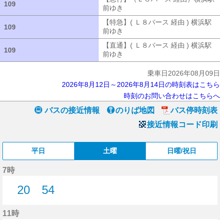
109
109
前ゆき
【急行】（Ｌ８バース 経由）
【特急】( Ｌ８バース 経由 ) 横浜駅
109
109
前ゆき
【特急】( Ｌ８バース 経由 ) 
【直通】( Ｌ８バース 経由 ) 横浜駅
109
109
前ゆき
【直通】( Ｌ８バース 経由 ) 
乗車日2026年08月09日
2026年8月12日～2026年8月14日の時刻表はこちら
時刻のお問い合わせはこちらへ
バスの接近情報
のりば地図
バス停時刻表
接近情報コード印刷
平日
土曜
日曜/祝日
7時
20
54
20分はつ
54分はつ
11時