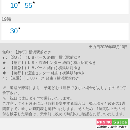
★
★
10
55
10分はつ
55分はつ
19時
★
30
30分はつ
出力日2026年08月10日
無印：【急行】横浜駅前ゆき
●：【急行】（Ｌ８バース 経由）横浜駅前ゆき
★：【急行】( Ｌ８・流通センター 経由 ) 横浜駅前ゆき
▲：【特急】( Ｌ８バース 経由 ) 横浜駅前ゆき
◆：【急行】( 流通センター 経由 ) 横浜駅前ゆき
○：【直通】( Ｌ８バース 経由 ) 横浜駅前ゆき
※ 道路渋滞等により、予定どおり運行できない場合がありますのでご了
承下さい。
※ 祝日は休日ダイヤで運行いたします。
ご注意：ダイヤ改正により時刻を変更する場合は、概ねダイヤ改正の1週
間前までに新しい時刻表を掲載いたします。そのため、1週間以上先の日
付を検索した場合は、乗車前に改めて時刻のご確認をお願いいたします。