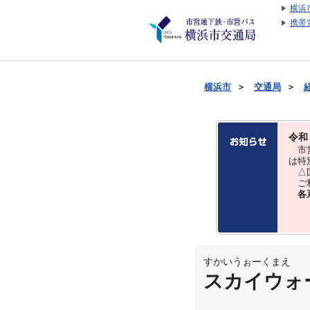
横浜
携帯
横浜市
＞
交通局
＞
令和
市営
は特
△国
ご利
各
すかいうぉーくまえ
スカイウォ