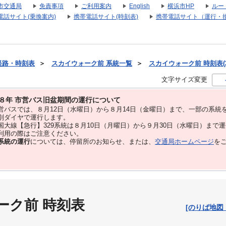
市交通局
免責事項
ご利用案内
English
横浜市HP
ルー
電話サイト(乗換案内)
携帯電話サイト(時刻表)
携帯電話サイト（運行・
経路・時刻表
＞
スカイウォーク前 系統一覧
＞
スカイウォーク前 時刻表(2
文字サイズ変更
８年 市営バス旧盆期間の運行について
バスでは、８⽉12⽇（水曜日）から８⽉14⽇（金曜日）まで、⼀部の系統
別ダイヤで運⾏します。
大線【急行】329系統は８月10日（月曜日）から９月30日（水曜日）まで
用の際はご注意ください。
系統の運行
については、停留所のお知らせ、または、
交通局ホームページ
を
ーク前 時刻表
[のりば地図