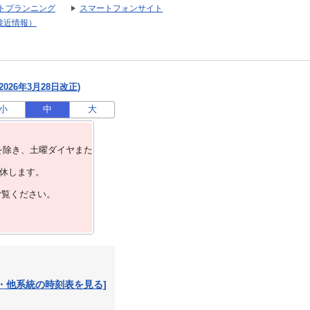
トプランニング
スマートフォンサイト
接近情報）
026年3月28日改正)
小
中
大
を除き、⼟曜ダイヤまた
運休します。
ご覧ください。
・他系統の時刻表を見る]