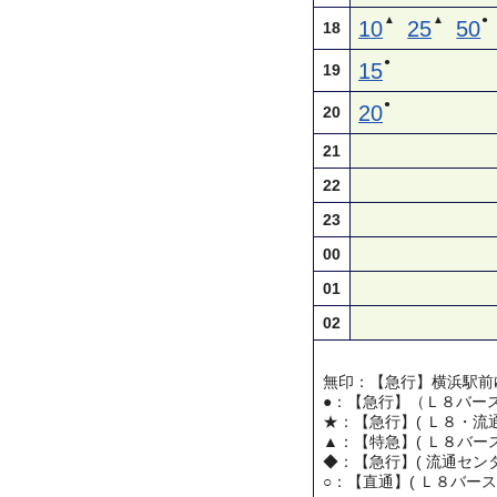
▲
▲
●
10
25
50
18
●
15
19
●
20
20
21
22
23
00
01
02
無印：【急行】横浜駅前
●：【急行】（Ｌ８バー
★：【急行】( Ｌ８・流通
▲：【特急】( Ｌ８バース
◆：【急行】( 流通センタ
○：【直通】( Ｌ８バース