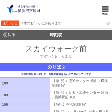
お知らせ
1件のお知らせがあります
戻る
時刻表
スカイウォーク前
すかい
すかいうぉーくまえ
のりば 2
※時刻表は以下の行先・系統の時刻を合わせて表示しています
【急行】( 流通センター 経由 ) 横浜
109
109
駅前ゆき
【急行】( 流通センター 経由
【急行】( Ｌ８・流通センター 経由
109
109
) 横浜駅前ゆき
【急行】( Ｌ８・流通セ
【急行】横浜駅前ゆき
【急行】横浜駅
109
109
【急行】（Ｌ８バース 経由）横浜駅