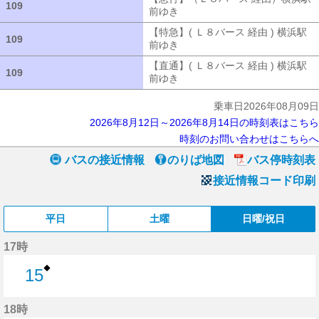
109
109
前ゆき
【急行】（Ｌ８バース 経由）
【特急】( Ｌ８バース 経由 ) 横浜駅
109
109
前ゆき
【特急】( Ｌ８バース 経由 ) 
【直通】( Ｌ８バース 経由 ) 横浜駅
109
109
前ゆき
【直通】( Ｌ８バース 経由 ) 
乗車日2026年08月09日
2026年8月12日～2026年8月14日の時刻表はこちら
時刻のお問い合わせはこちらへ
バスの接近情報
のりば地図
バス停時刻表
接近情報コード印刷
平日
土曜
日曜/祝日
17時
◆
15
15分はつ
18時