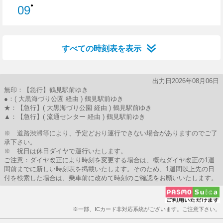
●
09
9分はつ
すべての時刻表を表示
出力日2026年08月06日
無印：【急行】鶴見駅前ゆき
●：( 大黒海づり公園 経由 ) 鶴見駅前ゆき
★：【急行】( 大黒海づり公園 経由 ) 鶴見駅前ゆき
▲：【急行】( 流通センター 経由 ) 鶴見駅前ゆき
※ 道路渋滞等により、予定どおり運行できない場合がありますのでご了
承下さい。
※ 祝日は休日ダイヤで運行いたします。
ご注意：ダイヤ改正により時刻を変更する場合は、概ねダイヤ改正の1週
間前までに新しい時刻表を掲載いたします。そのため、1週間以上先の日
付を検索した場合は、乗車前に改めて時刻のご確認をお願いいたします。
※一部、ICカード非対応系統がございます。ご注意下さい。