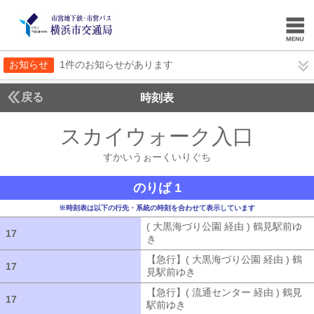
お知らせ
1件のお知らせがあります
戻る
時刻表
スカイウォーク入口
すか
すかいうぉーくいりぐち
のりば 1
※時刻表は以下の行先・系統の時刻を合わせて表示しています
( 大黒海づり公園 経由 ) 鶴見駅前ゆ
17
17
き
( 大黒海づり公園 経由 ) 鶴見駅前ゆ
【急行】( 大黒海づり公園 経由 ) 鶴
17
17
見駅前ゆき
【急行】( 大黒海づり公園 
【急行】( 流通センター 経由 ) 鶴見
17
17
駅前ゆき
【急行】( 流通センター 経由